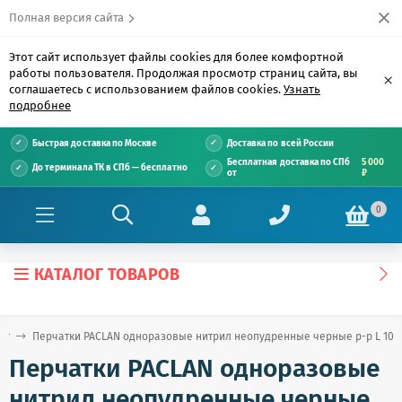
Полная версия сайта
Этот сайт использует файлы cookies для более комфортной
работы пользователя. Продолжая просмотр страниц сайта, вы
×
соглашаетесь с использованием файлов cookies.
Узнать
подробнее
Быстрая доставка по Москве
Доставка по всей России
Бесплатная доставка по СПб
5 000
До терминала ТК в СПб — бесплатно
от
₽
0
КАТАЛОГ ТОВАРОВ
ог
Перчатки PACLAN одноразовые нитрил неопудренные черные р-р L 100
Перчатки PACLAN одноразовые
нитрил неопудренные черные