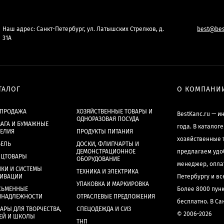
Наш адрес: Санкт-Петербург, ул. Латышских Стрелков, д.
best@bes
31А
ТАЛОГ
О КОМПАНИ
СПРОДАЖА
ХОЗЯЙСТВЕННЫЕ ТОВАРЫ И
BestKanc.ru — и
ОДНОРАЗОВАЯ ПОСУДА
АГА И БУМАЖНЫЕ
года. В каталог
ДЕЛИЯ
ПРОДУКТЫ ПИТАНИЯ
хозяйственные 
БЕЛЬ
ДОСКИ, ФЛИПЧАРТЫ И
ДЕМОНСТРАЦИОННОЕ
предлагаем удо
НЦТОВАРЫ
ОБОРУДОВАНИЕ
менеджер, опла
КИ И СИСТЕМЫ
ТЕХНИКА И ЭЛЕКТРИКА
ХИВАЦИИ
Петербургу и в
УПАКОВКА И МАРКИРОВКА
СЬМЕННЫЕ
Более 8000 пун
ИНАДЛЕЖНОСТИ
ОТРАСЛЕВЫЕ ПРЕДЛОЖЕНИЯ
бесплатно. В Са
АРЫ ДЛЯ ТВОРЧЕСТВА,
СПЕЦОДЕЖДА И СИЗ
© 2006–2026
ЕЙ И ШКОЛЫ
ТНП