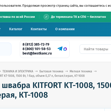
пользователя. Продолжая просмотр страниц сайта, вы соглашаетесь с 
•
оставка по всей России
До терминала ТК в СПб — бесплатно
т
Каталог
Контакты
О компании
8 (812) 385-72-79
8 (800) 101-58-53
best@bestkanc.ru
ТЕХНИКА И ЭЛЕКТРИКА
Бытовая техника
Мелкая техника
 KT-1008, 1500 Вт, 1 бар, объем 0,37 л, белая/серая, КТ-1008
швабра KITFORT KT-1008, 1500 
рая, КТ-1008