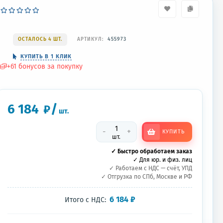
ОСТАЛОСЬ 4 ШТ.
АРТИКУЛ:
455973
КУПИТЬ В 1 КЛИК
+
61
бонусов за покупку
6 184
/
₽
шт.
-
+
КУПИТЬ
шт.
✓ Быстро обработаем заказ
✓ Для юр. и физ. лиц
✓ Работаем с НДС — счёт, УПД
✓ Отгрузка по СПб, Москве и РФ
6 184
₽
Итого с НДС: