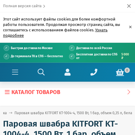
Полная версия сайта
Этот сайт использует файлы cookies для более комфортной
работы пользователя. Продолжая просмотр страниц сайта, вы
×
соглашаетесь с использованием файлов cookies.
Узнать
подробнее
Быстрая доставка по Москве
Доставка по всей России
Бесплатная доставка по СПб
5 000
До терминала ТК в СПб — бесплатно
от
₽
0
КАТАЛОГ ТОВАРОВ
ника
Паровая швабра KITFORT KT-1004-4, 1500 Вт, 1 бар, объем 0,35 л, бела
Паровая швабра KITFORT KT-
1004-4, 1500 Вт, 1 бар, объем