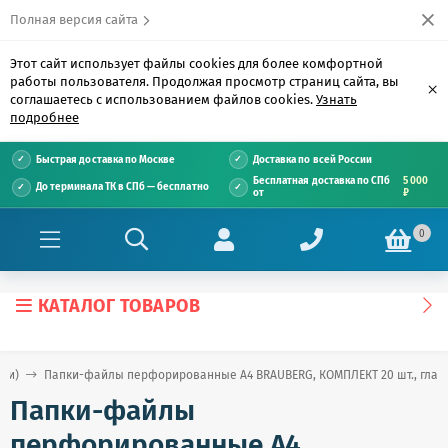
Полная версия сайта
Этот сайт использует файлы cookies для более комфортной
работы пользователя. Продолжая просмотр страниц сайта, вы
×
соглашаетесь с использованием файлов cookies.
Узнать
подробнее
Быстрая доставка по Москве
Доставка по всей России
Бесплатная доставка по СПб
5 000
До терминала ТК в СПб — бесплатно
от
₽
0
КАТАЛОГ ТОВАРОВ
ши)
Папки-файлы перфорированные А4 BRAUBERG, КОМПЛЕКТ 20 шт., гладки
Папки-файлы
перфорированные А4