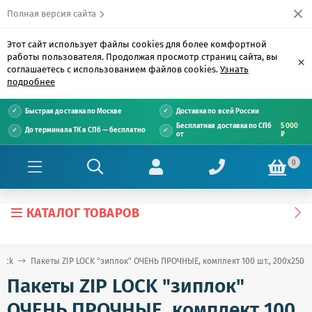
Полная версия сайта
Этот сайт использует файлы cookies для более комфортной
работы пользователя. Продолжая просмотр страниц сайта, вы
×
соглашаетесь с использованием файлов cookies.
Узнать
подробнее
Быстрая доставка по Москве
Доставка по всей России
Бесплатная доставка по СПб
5 000
До терминала ТК в СПб — бесплатно
от
₽
0
КАТАЛОГ ТОВАРОВ
lock
Пакеты ZIP LOCK "зиплок" ОЧЕНЬ ПРОЧНЫЕ, комплект 100 шт., 200х250 м
Пакеты ZIP LOCK "зиплок"
ОЧЕНЬ ПРОЧНЫЕ, комплект 100