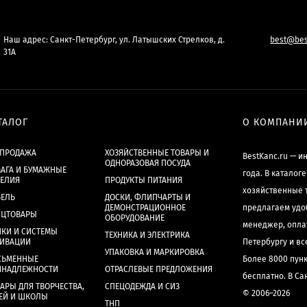
Наш адрес: Санкт-Петербург, ул. Латышских Стрелков, д.
best@bes
31А
ТАЛОГ
О КОМПАНИ
СПРОДАЖА
ХОЗЯЙСТВЕННЫЕ ТОВАРЫ И
BestKanc.ru — и
ОДНОРАЗОВАЯ ПОСУДА
АГА И БУМАЖНЫЕ
года. В каталог
ДЕЛИЯ
ПРОДУКТЫ ПИТАНИЯ
хозяйственные 
БЕЛЬ
ДОСКИ, ФЛИПЧАРТЫ И
ДЕМОНСТРАЦИОННОЕ
предлагаем удо
НЦТОВАРЫ
ОБОРУДОВАНИЕ
менеджер, опла
КИ И СИСТЕМЫ
ТЕХНИКА И ЭЛЕКТРИКА
ХИВАЦИИ
Петербургу и в
УПАКОВКА И МАРКИРОВКА
СЬМЕННЫЕ
Более 8000 пун
ИНАДЛЕЖНОСТИ
ОТРАСЛЕВЫЕ ПРЕДЛОЖЕНИЯ
бесплатно. В Са
АРЫ ДЛЯ ТВОРЧЕСТВА,
СПЕЦОДЕЖДА И СИЗ
© 2006–2026
ЕЙ И ШКОЛЫ
ТНП