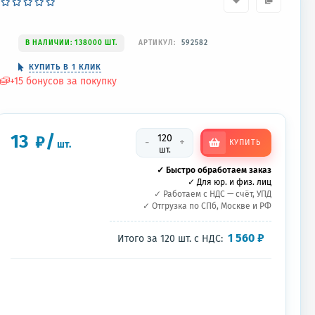
В НАЛИЧИИ: 138000 ШТ.
АРТИКУЛ:
592582
КУПИТЬ В 1 КЛИК
+
15
бонусов за покупку
13
/
₽
-
+
КУПИТЬ
шт.
шт.
✓ Быстро обработаем заказ
✓ Для юр. и физ. лиц
✓ Работаем с НДС — счёт, УПД
✓ Отгрузка по СПб, Москве и РФ
1 560
₽
Итого за
120
шт.
с НДС: