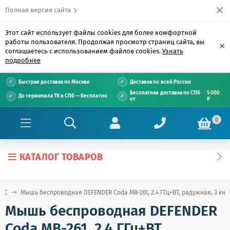
Полная версия сайта
Этот сайт использует файлы cookies для более комфортной
работы пользователя. Продолжая просмотр страниц сайта, вы
×
соглашаетесь с использованием файлов cookies.
Узнать
подробнее
Быстрая доставка по Москве
Доставка по всей России
Бесплатная доставка по СПб
5 000
До терминала ТК в СПб — бесплатно
от
₽
0
КАТАЛОГ ТОВАРОВ
е С
Мышь беспроводная DEFENDER Coda MB-261, 2.4 ГГц+BT, радужная, 3 кнопк
Мышь беспроводная DEFENDER
Coda MB-261, 2.4 ГГц+BT,