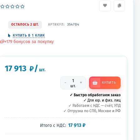
ОСТАЛОСЬ 2 ШТ.
АРТИКУЛ:
354704
КУПИТЬ В 1 КЛИК
+
179
бонусов за покупку
17 913
/
₽
шт.
-
+
КУПИТЬ
шт.
✓ Быстро обработаем заказ
✓ Для юр. и физ. лиц
✓ Работаем с НДС — счёт, УПД
✓ Отгрузка по СПб, Москве и РФ
17 913
₽
Итого с НДС: