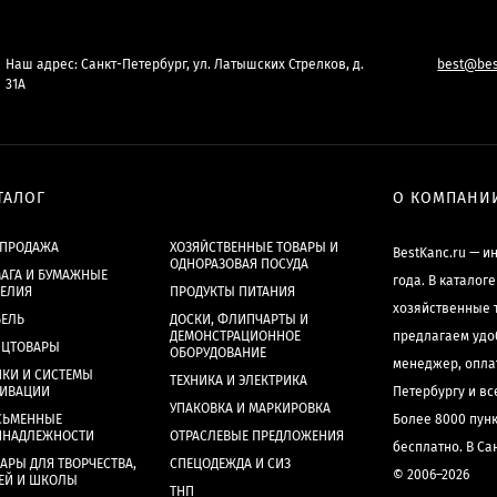
Наш адрес: Санкт-Петербург, ул. Латышских Стрелков, д.
best@bes
31А
ТАЛОГ
О КОМПАНИ
СПРОДАЖА
ХОЗЯЙСТВЕННЫЕ ТОВАРЫ И
BestKanc.ru — и
ОДНОРАЗОВАЯ ПОСУДА
АГА И БУМАЖНЫЕ
года. В каталог
ДЕЛИЯ
ПРОДУКТЫ ПИТАНИЯ
хозяйственные 
БЕЛЬ
ДОСКИ, ФЛИПЧАРТЫ И
ДЕМОНСТРАЦИОННОЕ
предлагаем удо
НЦТОВАРЫ
ОБОРУДОВАНИЕ
менеджер, опла
КИ И СИСТЕМЫ
ТЕХНИКА И ЭЛЕКТРИКА
ХИВАЦИИ
Петербургу и в
УПАКОВКА И МАРКИРОВКА
СЬМЕННЫЕ
Более 8000 пун
ИНАДЛЕЖНОСТИ
ОТРАСЛЕВЫЕ ПРЕДЛОЖЕНИЯ
бесплатно. В Са
АРЫ ДЛЯ ТВОРЧЕСТВА,
СПЕЦОДЕЖДА И СИЗ
© 2006–2026
ЕЙ И ШКОЛЫ
ТНП