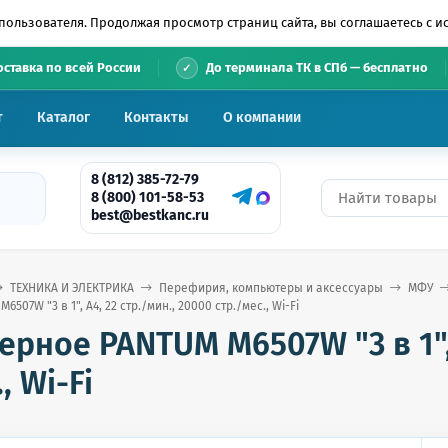
пользователя. Продолжая просмотр страниц сайта, вы соглашаетесь с 
•
оставка по всей России
До терминала ТК в СПб — бесплатно
т
Каталог
Контакты
О компании
8 (812) 385-72-79
8 (800) 101-58-53
best@bestkanc.ru
ТЕХНИКА И ЭЛЕКТРИКА
Перефирия, компьютеры и аксессуары
МФУ
07W "3 в 1", А4, 22 стр./мин., 20000 стр./мес., Wi-Fi
рное PANTUM M6507W "3 в 1", 
, Wi-Fi