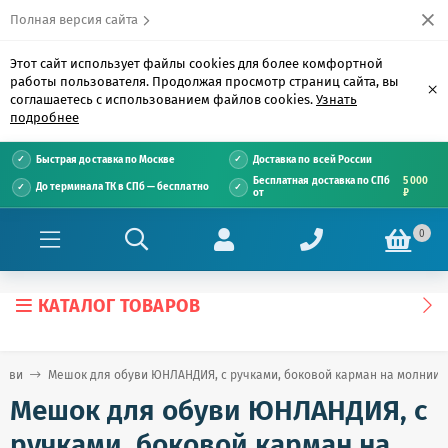
Полная версия сайта
Этот сайт использует файлы cookies для более комфортной
работы пользователя. Продолжая просмотр страниц сайта, вы
×
соглашаетесь с использованием файлов cookies.
Узнать
подробнее
Быстрая доставка по Москве
Доставка по всей России
Бесплатная доставка по СПб
5 000
До терминала ТК в СПб — бесплатно
от
₽
0
КАТАЛОГ ТОВАРОВ
буви
Мешок для обуви ЮНЛАНДИЯ, с ручками, боковой карман на молнии, 46х
Мешок для обуви ЮНЛАНДИЯ, с
ручками, боковой карман на