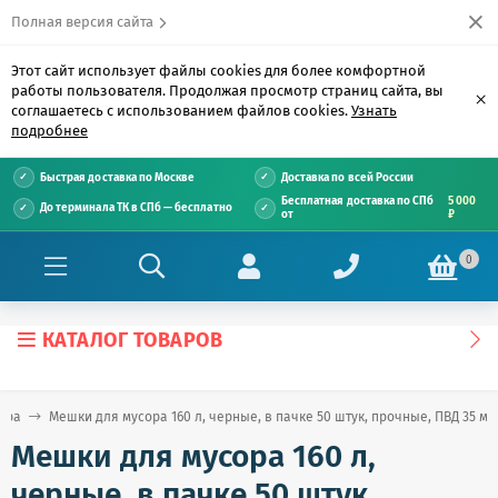
Полная версия сайта
Этот сайт использует файлы cookies для более комфортной
работы пользователя. Продолжая просмотр страниц сайта, вы
×
соглашаетесь с использованием файлов cookies.
Узнать
подробнее
Быстрая доставка по Москве
Доставка по всей России
Бесплатная доставка по СПб
5 000
До терминала ТК в СПб — бесплатно
от
₽
0
КАТАЛОГ ТОВАРОВ
ора
Мешки для мусора 160 л, черные, в пачке 50 штук, прочные, ПВД 35 мкм
Мешки для мусора 160 л,
черные, в пачке 50 штук,