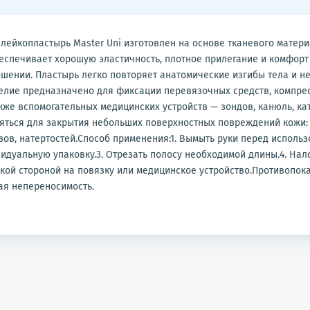
ейкопластырь Master Uni изготовлен на основе тканевого матери
беспечивает хорошую эластичность, плотное прилегание и комфорт
шении. Пластырь легко повторяет анатомические изгибы тела и н
лие предназначено для фиксации перевязочных средств, компрес
акже вспомогательных медицинских устройств — зондов, канюль, ка
ться для закрытия небольших поверхностных повреждений кожи: 
зов, натертостей.Способ применения:1. Вымыть руки перед использ
идуальную упаковку.3. Отрезать полосу необходимой длины.4. Нал
кой стороной на повязку или медицинское устройство.Противопок
ая непереносимость.