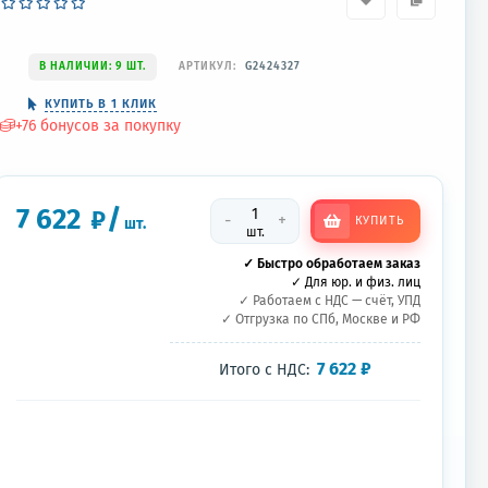
В НАЛИЧИИ: 9 ШТ.
АРТИКУЛ:
G2424327
КУПИТЬ В 1 КЛИК
+
76
бонусов за покупку
7 622
/
₽
-
+
КУПИТЬ
шт.
шт.
✓ Быстро обработаем заказ
✓ Для юр. и физ. лиц
✓ Работаем с НДС — счёт, УПД
✓ Отгрузка по СПб, Москве и РФ
7 622
₽
Итого с НДС: