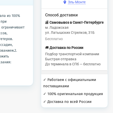
Эль-Монте
Способ доставки
ала из 100%
 при
🏬
Самовывоз в Санкт-Петербурге
е ограничивает
м. Ладожская
ул. Латышских Стрелков, 31Б
сов,
тетеров.
Бесплатно
ссадин,
🚚
Доставка по России
ованием.2.
Подбор транспортной компании
ожить
Быстрая отправка
азания:
До терминала в СПб — бесплатно
✓ Работаем с официальными
поставщиками
✓ 100% оригинальная продукция
✓ Доставка по всей России