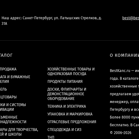
Наш адрес: Санкт-Петербург, ул. Латышских Стрелков, д.
best@bes
31А
ТАЛОГ
О КОМПАНИ
СПРОДАЖА
ХОЗЯЙСТВЕННЫЕ ТОВАРЫ И
BestKanc.ru — и
ОДНОРАЗОВАЯ ПОСУДА
АГА И БУМАЖНЫЕ
года. В каталог
ДЕЛИЯ
ПРОДУКТЫ ПИТАНИЯ
хозяйственные 
БЕЛЬ
ДОСКИ, ФЛИПЧАРТЫ И
ДЕМОНСТРАЦИОННОЕ
предлагаем удо
НЦТОВАРЫ
ОБОРУДОВАНИЕ
менеджер, опла
КИ И СИСТЕМЫ
ТЕХНИКА И ЭЛЕКТРИКА
ХИВАЦИИ
Петербургу и в
УПАКОВКА И МАРКИРОВКА
СЬМЕННЫЕ
Более 8000 пун
ИНАДЛЕЖНОСТИ
ОТРАСЛЕВЫЕ ПРЕДЛОЖЕНИЯ
бесплатно. В Са
АРЫ ДЛЯ ТВОРЧЕСТВА,
СПЕЦОДЕЖДА И СИЗ
© 2006–2026
ЕЙ И ШКОЛЫ
ТНП