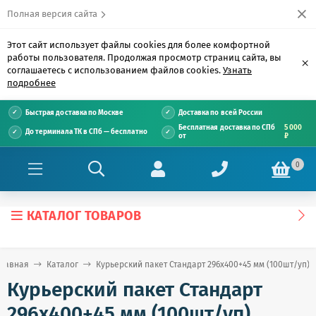
Полная версия сайта
Этот сайт использует файлы cookies для более комфортной
работы пользователя. Продолжая просмотр страниц сайта, вы
×
соглашаетесь с использованием файлов cookies.
Узнать
подробнее
Быстрая доставка по Москве
Доставка по всей России
Бесплатная доставка по СПб
5 000
До терминала ТК в СПб — бесплатно
от
₽
0
КАТАЛОГ ТОВАРОВ
Главная
Каталог
Курьерский пакет Стандарт 296х400+45 мм (100шт/уп)
Курьерский пакет Стандарт
296х400+45 мм (100шт/уп)