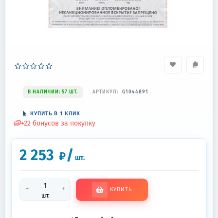
В НАЛИЧИИ: 57 ШТ.
АРТИКУЛ:
G1044891
КУПИТЬ В 1 КЛИК
+
22
бонусов за покупку
2 253
/
₽
шт.
-
+
КУПИТЬ
шт.