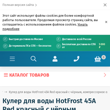
Полная версия сайта
Этот сайт использует файлы cookies для более комфортной
работы пользователя. Продолжая просмотр страниц сайта, вы
×
соглашаетесь с использованием файлов cookies.
Узнать
подробнее
Быстрая доставка по Москве
Доставка по всей России
Бесплатная доставка по СПб
5 000
До терминала ТК в СПб — бесплатно
от
₽
0
КАТАЛОГ ТОВАРОВ
ог
Кулер для воды HotFrost 45A Red красный с чёрным, компрессорное о
Кулер для воды HotFrost 45A
Red красный с чёрным,