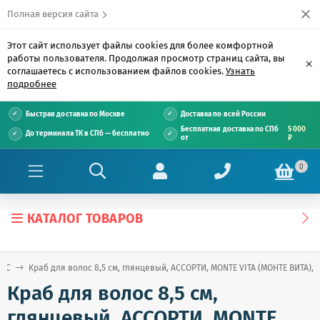
Полная версия сайта
Этот сайт использует файлы cookies для более комфортной
работы пользователя. Продолжая просмотр страниц сайта, вы
×
соглашаетесь с использованием файлов cookies.
Узнать
подробнее
Быстрая доставка по Москве
Доставка по всей России
Бесплатная доставка по СПб
5 000
До терминала ТК в СПб — бесплатно
от
₽
0
КАТАЛОГ ТОВАРОВ
е С
Краб для волос 8,5 см, глянцевый, АССОРТИ, MONTE VITA (МОНТЕ ВИТА), 
Краб для волос 8,5 см,
глянцевый, АССОРТИ, MONTE