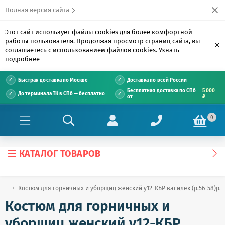
Полная версия сайта
Этот сайт использует файлы cookies для более комфортной
работы пользователя. Продолжая просмотр страниц сайта, вы
×
соглашаетесь с использованием файлов cookies.
Узнать
подробнее
Быстрая доставка по Москве
Доставка по всей России
Бесплатная доставка по СПб
5 000
До терминала ТК в СПб — бесплатно
от
₽
0
КАТАЛОГ ТОВАРОВ
ог
Костюм для горничных и уборщиц женский у12-КБР василек (р.56-58)р.17
Костюм для горничных и
уборщиц женский у12-КБР