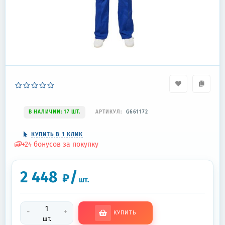
В НАЛИЧИИ: 17 ШТ.
АРТИКУЛ:
G661172
КУПИТЬ В 1 КЛИК
+
24
бонусов за покупку
2 448
/
₽
шт.
-
+
КУПИТЬ
шт.