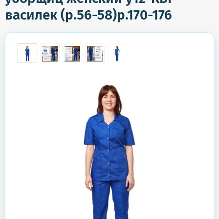
василек (р.56-58)р.170-176