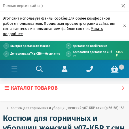
Полная версия сайта
Этот сайт использует файлы cookies для более комфортной
работы пользователя. Продолжая просмотр страниц сайта, вы
×
соглашаетесь с использованием файлов cookies.
Узнать
подробнее
Быстрая доставка по Москве
Доставка по всей России
Бесплатная доставка по СПб
5 000
До терминала ТК в СПб — бесплатно
от
₽
0
КАТАЛОГ ТОВАРОВ
ог
Костюм для горничных и уборщиц женский у07-КБР т.син (р.56-58) 158-16
Костюм для горничных и
уборщиц женский у07-КБР т.син