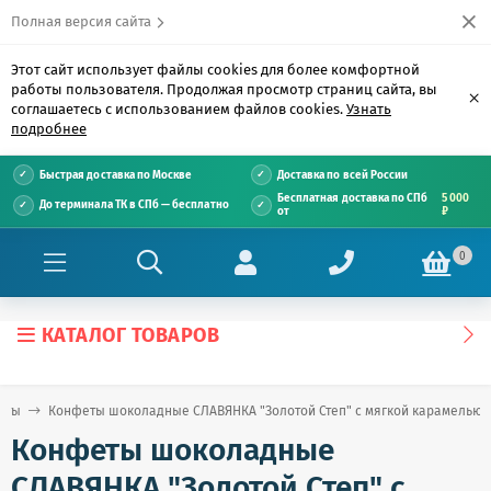
Полная версия сайта
Этот сайт использует файлы cookies для более комфортной
работы пользователя. Продолжая просмотр страниц сайта, вы
×
соглашаетесь с использованием файлов cookies.
Узнать
подробнее
Быстрая доставка по Москве
Доставка по всей России
Бесплатная доставка по СПб
5 000
До терминала ТК в СПб — бесплатно
от
₽
0
КАТАЛОГ ТОВАРОВ
еты
Конфеты шоколадные СЛАВЯНКА "Золотой Степ" с мягкой карамелью и а
Конфеты шоколадные
СЛАВЯНКА "Золотой Степ" с