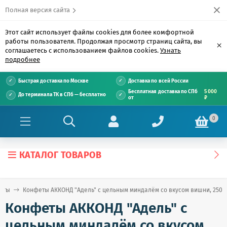
Полная версия сайта
Этот сайт использует файлы cookies для более комфортной
работы пользователя. Продолжая просмотр страниц сайта, вы
×
соглашаетесь с использованием файлов cookies.
Узнать
подробнее
Быстрая доставка по Москве
Доставка по всей России
Бесплатная доставка по СПб
5 000
До терминала ТК в СПб — бесплатно
от
₽
0
КАТАЛОГ ТОВАРОВ
еты
Конфеты АККОНД "Адель" с цельным миндалём со вкусом вишни, 250 г
Конфеты АККОНД "Адель" с
цельным миндалём со вкусом