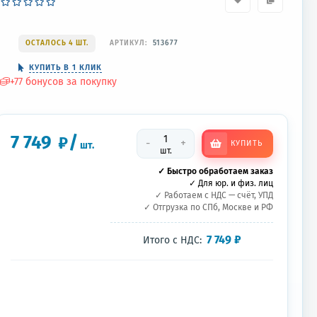
ОСТАЛОСЬ 4 ШТ.
АРТИКУЛ:
513677
КУПИТЬ В 1 КЛИК
+
77
бонусов за покупку
7 749
/
₽
-
+
КУПИТЬ
шт.
шт.
✓ Быстро обработаем заказ
✓ Для юр. и физ. лиц
✓ Работаем с НДС — счёт, УПД
✓ Отгрузка по СПб, Москве и РФ
7 749
₽
Итого с НДС: