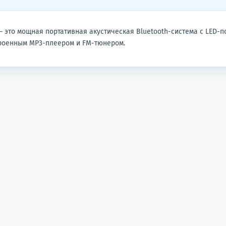
– это мощная портативная акустическая Bluetooth-система с LED-п
троенным MP3-плеером и FM-тюнером.