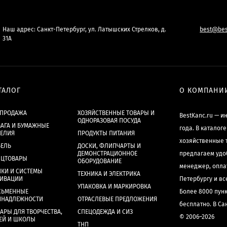
Наш адрес: Санкт-Петербург, ул. Латышских Стрелков, д.
best@bes
31А
ТАЛОГ
О КОМПАНИ
СПРОДАЖА
ХОЗЯЙСТВЕННЫЕ ТОВАРЫ И
BestKanc.ru — и
ОДНОРАЗОВАЯ ПОСУДА
АГА И БУМАЖНЫЕ
года. В каталог
ДЕЛИЯ
ПРОДУКТЫ ПИТАНИЯ
хозяйственные 
БЕЛЬ
ДОСКИ, ФЛИПЧАРТЫ И
ДЕМОНСТРАЦИОННОЕ
предлагаем удо
НЦТОВАРЫ
ОБОРУДОВАНИЕ
менеджер, опла
КИ И СИСТЕМЫ
ТЕХНИКА И ЭЛЕКТРИКА
ХИВАЦИИ
Петербургу и в
УПАКОВКА И МАРКИРОВКА
СЬМЕННЫЕ
Более 8000 пун
ИНАДЛЕЖНОСТИ
ОТРАСЛЕВЫЕ ПРЕДЛОЖЕНИЯ
бесплатно. В Са
АРЫ ДЛЯ ТВОРЧЕСТВА,
СПЕЦОДЕЖДА И СИЗ
© 2006–2026
ЕЙ И ШКОЛЫ
ТНП