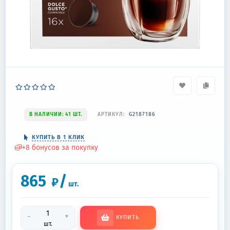
В НАЛИЧИИ: 41 ШТ.
АРТИКУЛ:
G2187186
КУПИТЬ В 1 КЛИК
+
8
бонусов за покупку
865
/
₽
шт.
-
+
КУПИТЬ
шт.