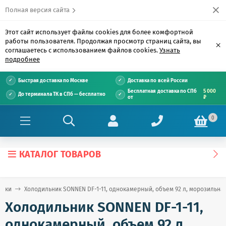
Полная версия сайта
Этот сайт использует файлы cookies для более комфортной
работы пользователя. Продолжая просмотр страниц сайта, вы
×
соглашаетесь с использованием файлов cookies.
Узнать
подробнее
Быстрая доставка по Москве
Доставка по всей России
Бесплатная доставка по СПб
5 000
До терминала ТК в СПб — бесплатно
от
₽
0
КАТАЛОГ ТОВАРОВ
ники
Холодильник SONNEN DF-1-11, однокамерный, объем 92 л, морозильная 
Холодильник SONNEN DF-1-11,
однокамерный, объем 92 л,