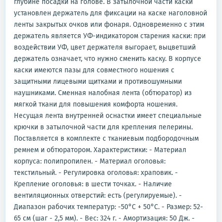
глубине посадки на голове. В затылочной части каски
установлен держатель для фиксации на каске наголовной
ленты закрытых очков или фонаря. Одновременно с этим
держатель является УФ-индикатором старения каски: при
воздействии УФ, цвет держателя выгорает, выцветший
держатель означает, что нужно сменить каску. В корпусе
каски имеются пазы для совместного ношения с
защитными лицевыми щитками и противошумными
наушниками. Сменная налобная лента (обтюратор) из
мягкой ткани для повышения комфорта ношения.
Несущая лента внутренней оснастки имеет специальные
крючки в затылочной части для крепления пелерины.
Поставляется в комплекте с тканиевым подбородочным
ремнем и обтюратором. Характеристики: - Материал
корпуса: полипропилен. - Материал оголовья:
текстильный. - Регулировка оголовья: храповик. -
Крепление оголовья: в шести точках. - Наличие
вентиляционных отверстий: есть (регулируемые). -
Диапазон рабочих температур: -50°C + 50°C. - Размер: 52-
65 см (шаг - 2,5 мм). - Вес: 324 г. - Амортизация: 50 Дж. -