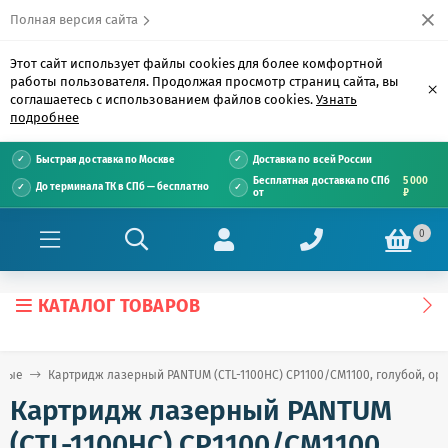
Полная версия сайта
Этот сайт использует файлы cookies для более комфортной
работы пользователя. Продолжая просмотр страниц сайта, вы
×
соглашаетесь с использованием файлов cookies.
Узнать
подробнее
Быстрая доставка по Москве
Доставка по всей России
Бесплатная доставка по СПб
5 000
До терминала ТК в СПб — бесплатно
от
₽
0
КАТАЛОГ ТОВАРОВ
рные
Картридж лазерный PANTUM (CTL-1100HC) CP1100/CM1100, голубой, ор
Картридж лазерный PANTUM
(CTL-1100HC) CP1100/CM1100,