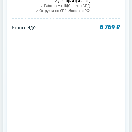
✓ Для юр. и физ. лиц
✓ Работаем с НДС — счёт, УПД
✓ Отгрузка по СПб, Москве и РФ
6 769
₽
Итого с НДС: