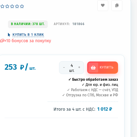
В НАЛИЧИИ: 378 ШТ.
АРТИКУЛ:
181866
КУПИТЬ В 1 КЛИК
+
10
бонусов за покупку
253
/
₽
-
+
КУПИТЬ
шт.
шт.
✓ Быстро обработаем заказ
✓ Для юр. и физ. лиц
✓ Работаем с НДС — счёт, УПД
✓ Отгрузка по СПб, Москве и РФ
1 012
₽
Итого за
4
шт.
с НДС: