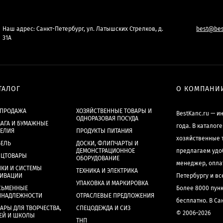
Наш адрес: Санкт-Петербург, ул. Латышских Стрелков, д.
best@bes
31А
ТАЛОГ
О КОМПАНИ
СПРОДАЖА
ХОЗЯЙСТВЕННЫЕ ТОВАРЫ И
BestKanc.ru — и
ОДНОРАЗОВАЯ ПОСУДА
АГА И БУМАЖНЫЕ
года. В каталог
ДЕЛИЯ
ПРОДУКТЫ ПИТАНИЯ
хозяйственные 
БЕЛЬ
ДОСКИ, ФЛИПЧАРТЫ И
ДЕМОНСТРАЦИОННОЕ
предлагаем удо
НЦТОВАРЫ
ОБОРУДОВАНИЕ
менеджер, опла
КИ И СИСТЕМЫ
ТЕХНИКА И ЭЛЕКТРИКА
ХИВАЦИИ
Петербургу и в
УПАКОВКА И МАРКИРОВКА
СЬМЕННЫЕ
Более 8000 пун
ИНАДЛЕЖНОСТИ
ОТРАСЛЕВЫЕ ПРЕДЛОЖЕНИЯ
бесплатно. В Са
АРЫ ДЛЯ ТВОРЧЕСТВА,
СПЕЦОДЕЖДА И СИЗ
© 2006–2026
ЕЙ И ШКОЛЫ
ТНП