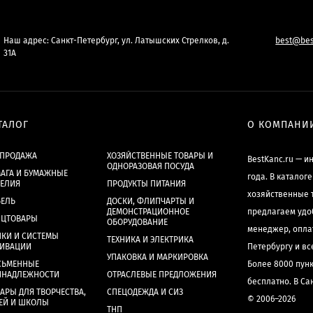
Наш адрес: Санкт-Петербург, ул. Латышских Стрелков, д.
best@bes
31А
ТАЛОГ
О КОМПАНИ
СПРОДАЖА
ХОЗЯЙСТВЕННЫЕ ТОВАРЫ И
BestKanc.ru — и
ОДНОРАЗОВАЯ ПОСУДА
АГА И БУМАЖНЫЕ
года. В каталог
ДЕЛИЯ
ПРОДУКТЫ ПИТАНИЯ
хозяйственные 
БЕЛЬ
ДОСКИ, ФЛИПЧАРТЫ И
ДЕМОНСТРАЦИОННОЕ
предлагаем удо
НЦТОВАРЫ
ОБОРУДОВАНИЕ
менеджер, опла
КИ И СИСТЕМЫ
ТЕХНИКА И ЭЛЕКТРИКА
ХИВАЦИИ
Петербургу и в
УПАКОВКА И МАРКИРОВКА
СЬМЕННЫЕ
Более 8000 пун
ИНАДЛЕЖНОСТИ
ОТРАСЛЕВЫЕ ПРЕДЛОЖЕНИЯ
бесплатно. В Са
АРЫ ДЛЯ ТВОРЧЕСТВА,
СПЕЦОДЕЖДА И СИЗ
© 2006–2026
ЕЙ И ШКОЛЫ
ТНП