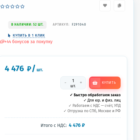
В НАЛИЧИИ: 52 ШТ.
АРТИКУЛ:
F291040
КУПИТЬ В 1 КЛИК
+
44
бонусов за покупку
4 476
/
₽
шт.
-
+
КУПИТЬ
шт.
✓ Быстро обработаем заказ
✓ Для юр. и физ. лиц
✓ Работаем с НДС — счёт, УПД
✓ Отгрузка по СПб, Москве и РФ
4 476
₽
Итого с НДС: