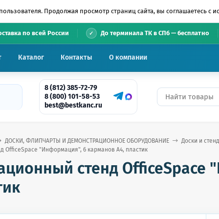
пользователя. Продолжая просмотр страниц сайта, вы соглашаетесь с 
•
оставка по всей России
До терминала ТК в СПб — бесплатно
т
Каталог
Контакты
О компании
8 (812) 385-72-79
8 (800) 101-58-53
best@bestkanc.ru
ДОСКИ, ФЛИПЧАРТЫ И ДЕМОНСТРАЦИОННОЕ ОБОРУДОВАНИЕ
Доски и сте
 OfficeSpace "Информация", 6 карманов А4, пластик
ционный стенд OfficeSpace 
тик