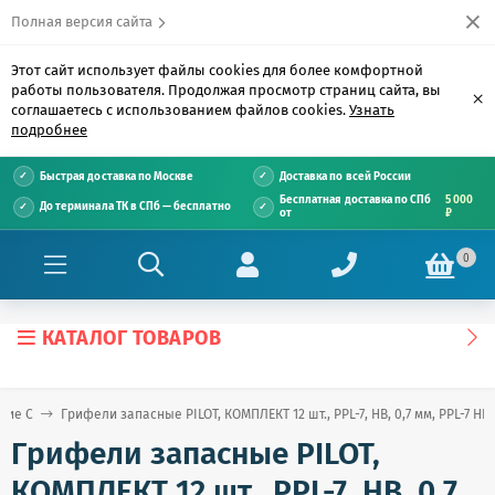
Полная версия сайта
Этот сайт использует файлы cookies для более комфортной
работы пользователя. Продолжая просмотр страниц сайта, вы
×
соглашаетесь с использованием файлов cookies.
Узнать
подробнее
Быстрая доставка по Москве
Доставка по всей России
Бесплатная доставка по СПб
5 000
До терминала ТК в СПб — бесплатно
от
₽
0
КАТАЛОГ ТОВАРОВ
ние С
Грифели запасные PILOT, КОМПЛЕКТ 12 шт., PPL-7, HB, 0,7 мм, PPL-7 HB
Грифели запасные PILOT,
КОМПЛЕКТ 12 шт., PPL-7, HB, 0,7