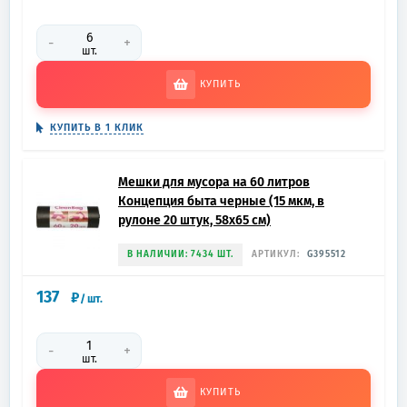
-
+
шт.
КУПИТЬ
КУПИТЬ В 1 КЛИК
Мешки для мусора на 60 литров
Концепция быта черные (15 мкм, в
рулоне 20 штук, 58x65 см)
В НАЛИЧИИ: 7434 ШТ.
АРТИКУЛ:
G395512
137
₽
/
шт.
-
+
шт.
КУПИТЬ