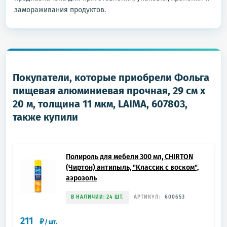
замораживания продуктов.
Покупатели, которые приобрели Фольга
пищевая алюминиевая прочная, 29 см х
20 м, толщина 11 мкм, LAIMA, 607803,
также купили
Полироль для мебели 300 мл, CHIRTON
(Чиртон) антипыль, "Классик с воском",
аэрозоль
В НАЛИЧИИ: 24 ШТ.
АРТИКУЛ:
600653
211
₽
/
шт.