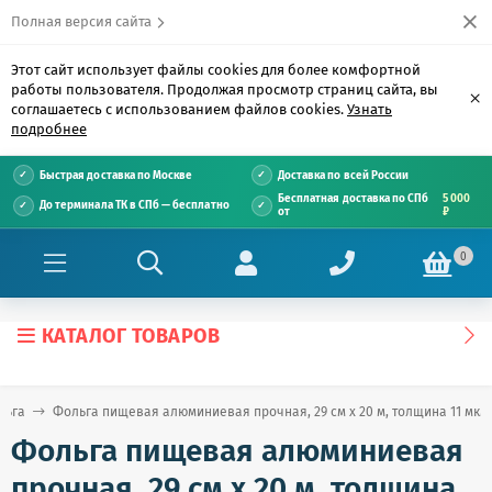
Полная версия сайта
Этот сайт использует файлы cookies для более комфортной
работы пользователя. Продолжая просмотр страниц сайта, вы
×
соглашаетесь с использованием файлов cookies.
Узнать
подробнее
Быстрая доставка по Москве
Доставка по всей России
Бесплатная доставка по СПб
5 000
До терминала ТК в СПб — бесплатно
от
₽
0
КАТАЛОГ ТОВАРОВ
льга
Фольга пищевая алюминиевая прочная, 29 см х 20 м, толщина 11 мкм,
Фольга пищевая алюминиевая
прочная, 29 см х 20 м, толщина