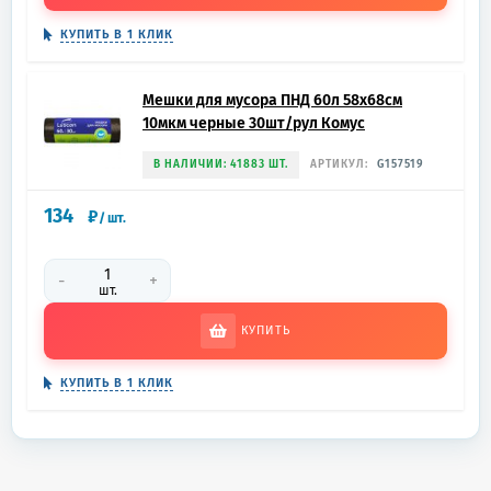
КУПИТЬ В 1 КЛИК
Мешки для мусора ПНД 60л 58х68см
10мкм черные 30шт/рул Комус
В НАЛИЧИИ: 41883 ШТ.
АРТИКУЛ:
G157519
134
₽
/
шт.
-
+
шт.
КУПИТЬ
КУПИТЬ В 1 КЛИК