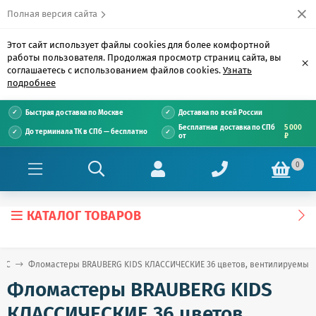
Полная версия сайта
Этот сайт использует файлы cookies для более комфортной
работы пользователя. Продолжая просмотр страниц сайта, вы
×
соглашаетесь с использованием файлов cookies.
Узнать
подробнее
Быстрая доставка по Москве
Доставка по всей России
Бесплатная доставка по СПб
5 000
До терминала ТК в СПб — бесплатно
от
₽
0
КАТАЛОГ ТОВАРОВ
е С
Фломастеры BRAUBERG KIDS КЛАССИЧЕСКИЕ 36 цветов, вентилируемый к
Фломастеры BRAUBERG KIDS
КЛАССИЧЕСКИЕ 36 цветов,