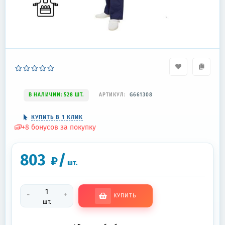
В НАЛИЧИИ: 528 ШТ.
АРТИКУЛ:
G661308
КУПИТЬ В 1 КЛИК
+
8
бонусов за покупку
803
/
₽
шт.
-
+
КУПИТЬ
шт.