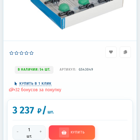
В НАЛИЧИИ: 54 ШТ.
АРТИКУЛ:
G543049
КУПИТЬ В 1 КЛИК
+
32
бонусов за покупку
3 237
/
₽
шт.
-
+
КУПИТЬ
шт.