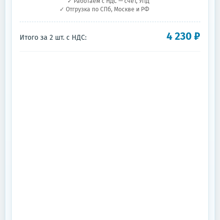
✓ Работаем с НДС — счёт, УПД
✓ Отгрузка по СПб, Москве и РФ
4 230
₽
Итого за
2
шт.
с НДС: