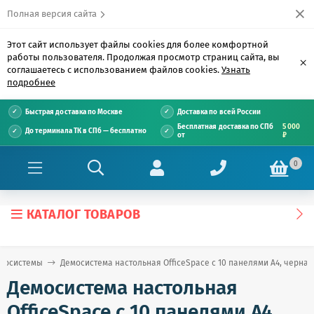
Полная версия сайта
Этот сайт использует файлы cookies для более комфортной
работы пользователя. Продолжая просмотр страниц сайта, вы
×
соглашаетесь с использованием файлов cookies.
Узнать
подробнее
Быстрая доставка по Москве
Доставка по всей России
Бесплатная доставка по СПб
5 000
До терминала ТК в СПб — бесплатно
от
₽
0
КАТАЛОГ ТОВАРОВ
мосистемы
Демосистема настольная OfficeSpace с 10 панелями А4, черная
Демосистема настольная
OfficeSpace с 10 панелями А4,