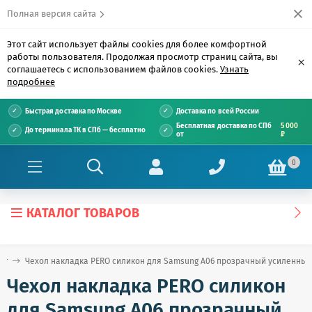
Полная версия сайта
Этот сайт использует файлы cookies для более комфортной
работы пользователя. Продолжая просмотр страниц сайта, вы
×
соглашаетесь с использованием файлов cookies.
Узнать
подробнее
Быстрая доставка по Москве
Доставка по всей России
Бесплатная доставка по СПб
5 000
До терминала ТК в СПб — бесплатно
от
₽
0
КАТАЛОГ ТОВАРОВ
ог
Чехол накладка PERO силикон для Samsung A06 прозрачный усиленный
Чехол накладка PERO силикон
для Samsung A06 прозрачный