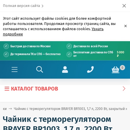
Полная версия сайта
Этот сайт использует файлы cookies для более комфортной
работы пользователя. Продолжая просмотр страниц сайта, вы
×
соглашаетесь с использованием файлов cookies.
Узнать
подробнее
Быстрая доставка по Москве
Доставка по всей России
Бесплатная доставка по СПб
5 000
До терминала ТК в СПб — бесплатно
от
₽
0
КАТАЛОГ ТОВАРОВ
ники
Чайник с терморегулятором BRAYER BR1003, 1,7 л, 2200 Вт, закрытый н
Чайник с терморегулятором
BRAYER BR1003, 1,7 л, 2200 Вт,