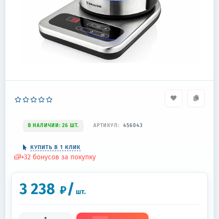
В НАЛИЧИИ: 26 ШТ.
АРТИКУЛ:
456043
КУПИТЬ В 1 КЛИК
+
32
бонусов за покупку
3 238
/
₽
шт.