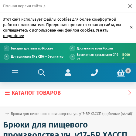
Полная версия сайта
Этот сайт использует файлы cookies для более комфортной
работы пользователя. Продолжая просмотр страниц сайта, вы
×
соглашаетесь с использованием файлов cookies.
Узнать
подробнее
Быстрая доставка по Москве
Доставка по всей России
Бесплатная доставка по СПб
5 000
До терминала ТК в СПб — бесплатно
от
₽
0
КАТАЛОГ ТОВАРОВ
ог
Брюки для пищевого производства ун. у17-БР ХАССП (ср)белые (44-46)18
Брюки для пищевого
производства ун. у17-БР ХАССП