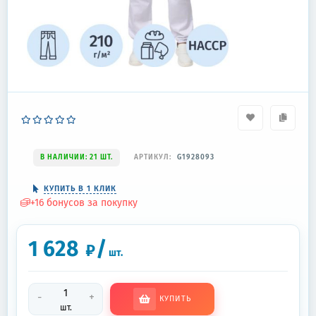
В НАЛИЧИИ: 21 ШТ.
АРТИКУЛ:
G1928093
КУПИТЬ В 1 КЛИК
+
16
бонусов за покупку
1 628
/
₽
шт.
-
+
КУПИТЬ
шт.