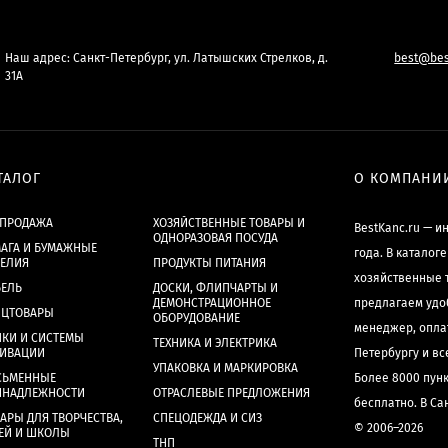
Наш адрес: Санкт-Петербург, ул. Латышских Стрелков, д.
best@bes
31А
ТАЛОГ
О КОМПАНИ
СПРОДАЖА
ХОЗЯЙСТВЕННЫЕ ТОВАРЫ И
BestKanc.ru — и
ОДНОРАЗОВАЯ ПОСУДА
АГА И БУМАЖНЫЕ
года. В каталог
ДЕЛИЯ
ПРОДУКТЫ ПИТАНИЯ
хозяйственные 
БЕЛЬ
ДОСКИ, ФЛИПЧАРТЫ И
ДЕМОНСТРАЦИОННОЕ
предлагаем удо
НЦТОВАРЫ
ОБОРУДОВАНИЕ
менеджер, опла
КИ И СИСТЕМЫ
ТЕХНИКА И ЭЛЕКТРИКА
ХИВАЦИИ
Петербургу и в
УПАКОВКА И МАРКИРОВКА
СЬМЕННЫЕ
Более 8000 пун
ИНАДЛЕЖНОСТИ
ОТРАСЛЕВЫЕ ПРЕДЛОЖЕНИЯ
бесплатно. В Са
АРЫ ДЛЯ ТВОРЧЕСТВА,
СПЕЦОДЕЖДА И СИЗ
© 2006–2026
ЕЙ И ШКОЛЫ
ТНП