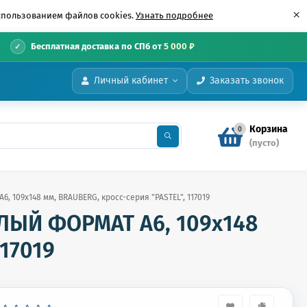
×
использованием файлов cookies.
Узнать подробнее
•
Бесплатная доставка по СПб от
5 000 ₽
Личный кабинет
Заказать звонок
Корзина
0
(пусто)
6, 109х148 мм, BRAUBERG, кросс-серия "PASTEL", 117019
МАЛЫЙ ФОРМАТ А6, 109х148
117019