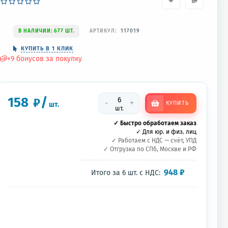
В НАЛИЧИИ: 677 ШТ.
АРТИКУЛ:
117019
КУПИТЬ В 1 КЛИК
+
9
бонусов за покупку
158
/
₽
-
+
КУПИТЬ
шт.
шт.
✓ Быстро обработаем заказ
✓ Для юр. и физ. лиц
✓ Работаем с НДС — счёт, УПД
✓ Отгрузка по СПб, Москве и РФ
948
₽
Итого за
6
шт.
с НДС: