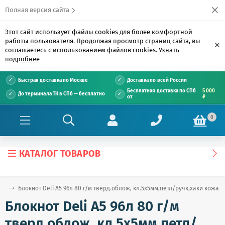
Полная версия сайта
Этот сайт использует файлы cookies для более комфортной
работы пользователя. Продолжая просмотр страниц сайта, вы
×
соглашаетесь с использованием файлов cookies.
Узнать
подробнее
Быстрая доставка по Москве
Доставка по всей России
Бесплатная доставка по СПб
5 000
До терминала ТК в СПб — бесплатно
от
₽
0
КАТАЛОГ ТОВАРОВ
ог
Блокнот Deli А5 96л 80 г/м тверд.облож, кл.5x5мм,петл/ручк,хаки кожа 
Блокнот Deli А5 96л 80 г/м
тверд.облож, кл.5x5мм,петл/