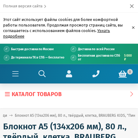
Полная версия сайта
Этот сайт использует файлы cookies для более комфортной
работы пользователя. Продолжая просмотр страниц сайта, вы
×
соглашаетесь с использованием файлов cookies.
Узнать
подробнее
Быстрая доставка по Москве
Доставка по всей России
Бесплатная доставка по СПб
5 000
До терминала ТК в СПб — бесплатно
от
₽
0
КАТАЛОГ ТОВАРОВ
ради
Блокнот А5 (134х206 мм), 80 л., твёрдый, клетка, BRAUBERG KIDS, "Пинг
Блокнот А5 (134х206 мм), 80 л.,
твёрдый, клетка, BRAUBERG