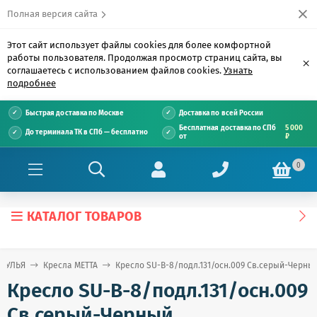
Полная версия сайта
Этот сайт использует файлы cookies для более комфортной
работы пользователя. Продолжая просмотр страниц сайта, вы
×
соглашаетесь с использованием файлов cookies.
Узнать
подробнее
Быстрая доставка по Москве
Доставка по всей России
Бесплатная доставка по СПб
5 000
До терминала ТК в СПб — бесплатно
от
₽
0
КАТАЛОГ ТОВАРОВ
СТУЛЬЯ
Кресла METTA
Кресло SU-B-8/подл.131/осн.009 Св.серый-Черны
Кресло SU-B-8/подл.131/осн.009
Св.серый-Черный