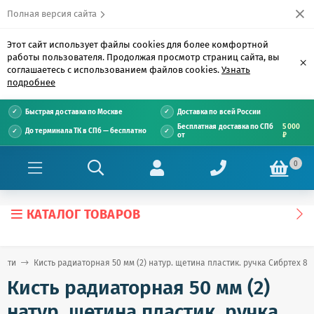
Полная версия сайта
Этот сайт использует файлы cookies для более комфортной
работы пользователя. Продолжая просмотр страниц сайта, вы
×
соглашаетесь с использованием файлов cookies.
Узнать
подробнее
Быстрая доставка по Москве
Доставка по всей России
Бесплатная доставка по СПб
5 000
До терминала ТК в СПб — бесплатно
от
₽
0
КАТАЛОГ ТОВАРОВ
исти
Кисть радиаторная 50 мм (2) натур. щетина пластик. ручка Сибртех 83
Кисть радиаторная 50 мм (2)
натур. щетина пластик. ручка