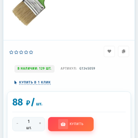
В НАЛИЧИИ: 129 ШТ.
АРТИКУЛ:
G1345059
КУПИТЬ В 1 КЛИК
88
/
₽
шт.
-
+
КУПИТЬ
шт.