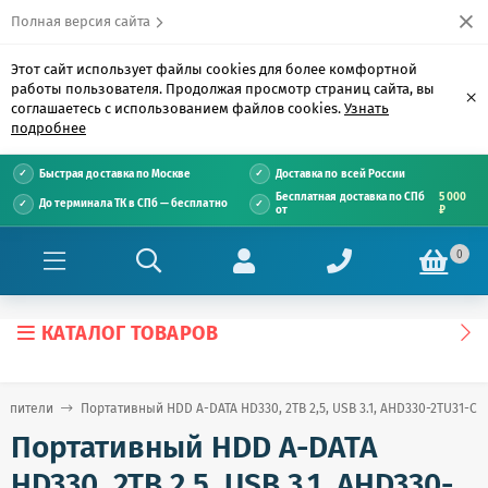
Полная версия сайта
Этот сайт использует файлы cookies для более комфортной
работы пользователя. Продолжая просмотр страниц сайта, вы
×
соглашаетесь с использованием файлов cookies.
Узнать
подробнее
Быстрая доставка по Москве
Доставка по всей России
Бесплатная доставка по СПб
5 000
До терминала ТК в СПб — бесплатно
от
₽
0
КАТАЛОГ ТОВАРОВ
копители
Портативный HDD A-DATA HD330, 2TB 2,5, USB 3.1, AHD330-2TU31-CB
Портативный HDD A-DATA
HD330, 2TB 2,5, USB 3.1, AHD330-