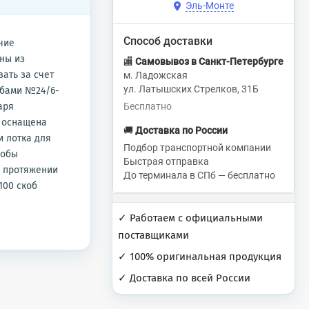
Эль-Монте
Способ доставки
чие
ны из
🏬
Самовывоз в Санкт-Петербурге
ать за счет
м. Ладожская
ул. Латышских Стрелков, 31Б
обами №24/6-
аря
Бесплатно
ь оснащена
🚚
Доставка по России
и лотка для
Подбор транспортной компании
кобы
Быстрая отправка
а протяжении
До терминала в СПб — бесплатно
100 скоб
✓ Работаем с официальными
поставщиками
✓ 100% оригинальная продукция
✓ Доставка по всей России