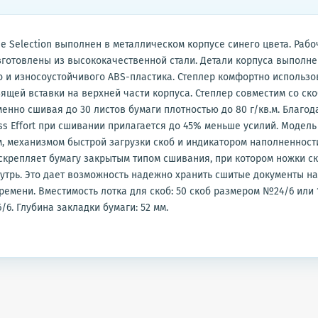
he Selection выполнен в металлическом корпусе синего цвета. Рабо
готовлены из высококачественной стали. Детали корпуса выполне
 и износоустойчивого ABS-пластика. Степлер комфортно использов
ящей вставки на верхней части корпуса. Степлер совместим со ск
менно сшивая до 30 листов бумаги плотностью до 80 г/кв.м. Благод
ss Effort при сшивании прилагается до 45% меньше усилий. Модел
, механизмом быстрой загрузки скоб и индикатором наполненност
 скрепляет бумагу закрытым типом сшивания, при котором ножки с
утрь. Это дает возможность надежно хранить сшитые документы н
ремени. Вместимость лотка для скоб: 50 скоб размером №24/6 или 
6. Глубина закладки бумаги: 52 мм.