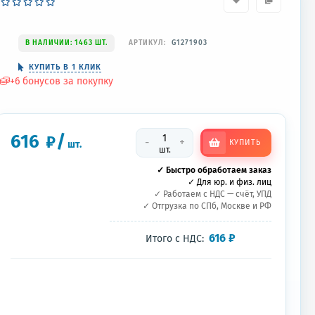
В НАЛИЧИИ: 1463 ШТ.
АРТИКУЛ:
G1271903
КУПИТЬ В 1 КЛИК
+
6
бонусов за покупку
616
/
₽
-
+
КУПИТЬ
шт.
шт.
✓ Быстро обработаем заказ
✓ Для юр. и физ. лиц
✓ Работаем с НДС — счёт, УПД
✓ Отгрузка по СПб, Москве и РФ
616
₽
Итого с НДС: