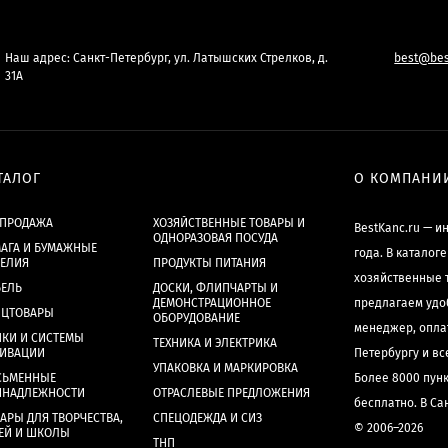
Наш адрес: Санкт-Петербург, ул. Латышских Стрелков, д.
best@bes
31А
ТАЛОГ
О КОМПАНИ
СПРОДАЖА
ХОЗЯЙСТВЕННЫЕ ТОВАРЫ И
BestKanc.ru — и
ОДНОРАЗОВАЯ ПОСУДА
АГА И БУМАЖНЫЕ
года. В каталог
ДЕЛИЯ
ПРОДУКТЫ ПИТАНИЯ
хозяйственные 
БЕЛЬ
ДОСКИ, ФЛИПЧАРТЫ И
ДЕМОНСТРАЦИОННОЕ
предлагаем удо
НЦТОВАРЫ
ОБОРУДОВАНИЕ
менеджер, опла
КИ И СИСТЕМЫ
ТЕХНИКА И ЭЛЕКТРИКА
ХИВАЦИИ
Петербургу и в
УПАКОВКА И МАРКИРОВКА
СЬМЕННЫЕ
Более 8000 пун
ИНАДЛЕЖНОСТИ
ОТРАСЛЕВЫЕ ПРЕДЛОЖЕНИЯ
бесплатно. В Са
АРЫ ДЛЯ ТВОРЧЕСТВА,
СПЕЦОДЕЖДА И СИЗ
© 2006–2026
ЕЙ И ШКОЛЫ
ТНП