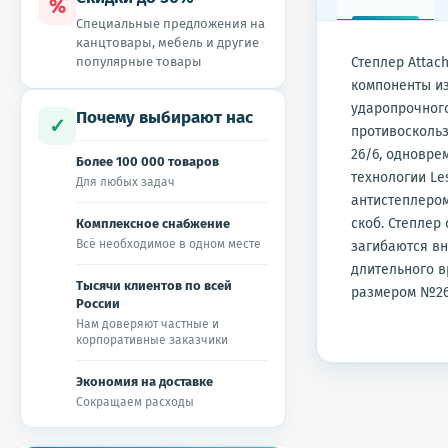
%
Специальные предложения на
канцтовары, мебель и другие
популярные товары
Степлер Attac
компоненты из
ударопрочного
Почему выбирают нас
✓
противоскольз
26/6, одновре
Более 100 000 товаров
технологии Le
Для любых задач
антистеплером
скоб. Степлер
Комплексное снабжение
Всё необходимое в одном месте
загибаются вн
длительного в
Тысячи клиентов по всей
размером №26/
России
Нам доверяют частные и
корпоративные заказчики
Экономия на доставке
Сокращаем расходы