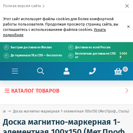
Полная версия сайта
Этот сайт использует файлы cookies для более комфортной
работы пользователя. Продолжая просмотр страниц сайта, вы
×
соглашаетесь с использованием файлов cookies.
Узнать
подробнее
Быстрая доставка по Москве
Доставка по всей России
Бесплатная доставка по СПб
5 000
До терминала ТК в СПб — бесплатно
от
₽
0
КАТАЛОГ ТОВАРОВ
ски
Доска магнитно-маркерная 1-элементная 100х150 (Мет.Проф., Стапь) Ф
Доска магнитно-маркерная 1-
элементная 100х150 (Мет.Проф.,