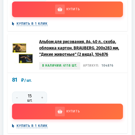
КУПИТЬ
КУПИТЬ В 1 КЛИК
Альбом для рисования, А4, 40 л., скоба,
обложка картон, BRAUBERG, 200х283 мм,
"Дикие животные" (2 вида), 104876
В НАЛИЧИИ: 6118 ШТ.
АРТИКУЛ:
104876
81
₽
/
шт.
-
+
шт.
КУПИТЬ
КУПИТЬ В 1 КЛИК