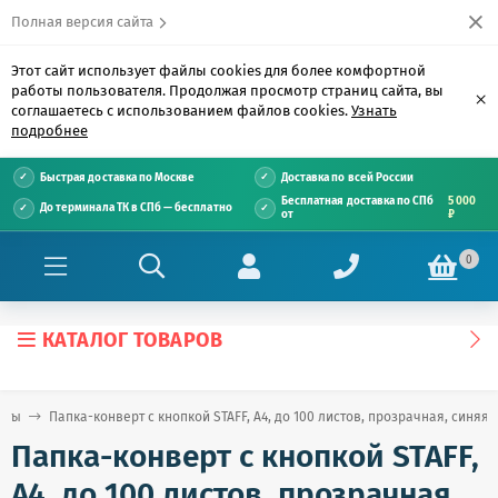
Полная версия сайта
Этот сайт использует файлы cookies для более комфортной
работы пользователя. Продолжая просмотр страниц сайта, вы
×
соглашаетесь с использованием файлов cookies.
Узнать
подробнее
Быстрая доставка по Москве
Доставка по всей России
Бесплатная доставка по СПб
5 000
До терминала ТК в СПб — бесплатно
от
₽
0
КАТАЛОГ ТОВАРОВ
рты
Папка-конверт с кнопкой STAFF, А4, до 100 листов, прозрачная, синяя, 0
Папка-конверт с кнопкой STAFF,
А4, до 100 листов, прозрачная,