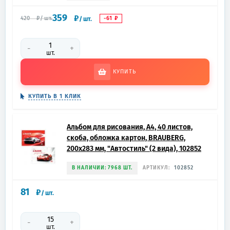
359
₽
-61
₽
420
₽
/
шт.
/
шт.
-
+
шт.
КУПИТЬ
КУПИТЬ В 1 КЛИК
Альбом для рисования, А4, 40 листов,
скоба, обложка картон, BRAUBERG,
200х283 мм, "Автостиль" (2 вида), 102852
В НАЛИЧИИ: 7968 ШТ.
АРТИКУЛ:
102852
81
₽
/
шт.
-
+
шт.