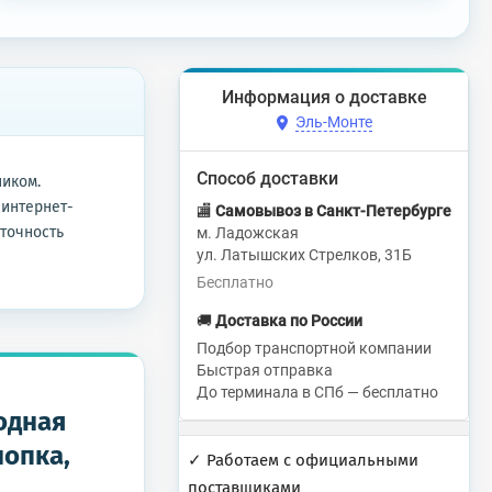
Информация о доставке
Эль-Монте
Способ доставки
иком.
 интернет-
🏬
Самовывоз в Санкт-Петербурге
 точность
м. Ладожская
ул. Латышских Стрелков, 31Б
Бесплатно
🚚
Доставка по России
Подбор транспортной компании
Быстрая отправка
До терминала в СПб — бесплатно
одная
нопка,
✓ Работаем с официальными
поставщиками