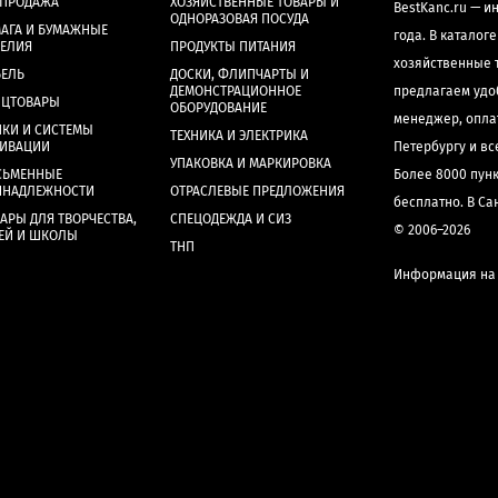
СПРОДАЖА
ХОЗЯЙСТВЕННЫЕ ТОВАРЫ И
BestKanc.ru — и
ОДНОРАЗОВАЯ ПОСУДА
АГА И БУМАЖНЫЕ
года. В каталог
ДЕЛИЯ
ПРОДУКТЫ ПИТАНИЯ
хозяйственные 
БЕЛЬ
ДОСКИ, ФЛИПЧАРТЫ И
ДЕМОНСТРАЦИОННОЕ
предлагаем удо
НЦТОВАРЫ
ОБОРУДОВАНИЕ
менеджер, опла
КИ И СИСТЕМЫ
ТЕХНИКА И ЭЛЕКТРИКА
ХИВАЦИИ
Петербургу и в
УПАКОВКА И МАРКИРОВКА
СЬМЕННЫЕ
Более 8000 пун
ИНАДЛЕЖНОСТИ
ОТРАСЛЕВЫЕ ПРЕДЛОЖЕНИЯ
бесплатно. В Са
АРЫ ДЛЯ ТВОРЧЕСТВА,
СПЕЦОДЕЖДА И СИЗ
© 2006–2026
ЕЙ И ШКОЛЫ
ТНП
Информация на 