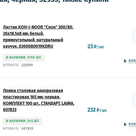
Ластик KOH-I-NOOR "Слон" 300/80,
26x18,5x8 мм, белый,
прямоугольный, натуральный
23
каучук, 0300080019KDRU
₽
/
шт.
В НАЛИЧИИ: 2196 ШТ.
КУП
АРТИКУЛ:
225399
Ложка столовая одноразовая
пластиковая 165 мм, черная,
КОМПЛЕКТ 100 шт., СТАНДАРТ, LAIMA,
232
607833
₽
/
шт.
В НАЛИЧИИ: 245 ШТ.
КУП
АРТИКУЛ:
607833