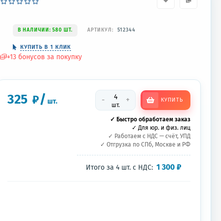
В НАЛИЧИИ: 580 ШТ.
АРТИКУЛ:
512344
КУПИТЬ В 1 КЛИК
+
13
бонусов за покупку
325
/
₽
-
+
КУПИТЬ
шт.
шт.
✓ Быстро обработаем заказ
✓ Для юр. и физ. лиц
✓ Работаем с НДС — счёт, УПД
✓ Отгрузка по СПб, Москве и РФ
1 300
₽
Итого за
4
шт.
с НДС: