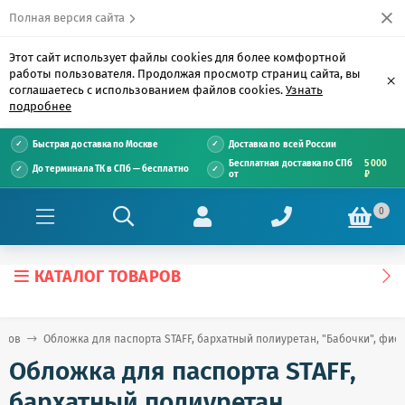
Полная версия сайта
Этот сайт использует файлы cookies для более комфортной
работы пользователя. Продолжая просмотр страниц сайта, вы
×
соглашаетесь с использованием файлов cookies.
Узнать
подробнее
Быстрая доставка по Москве
Доставка по всей России
Бесплатная доставка по СПб
5 000
До терминала ТК в СПб — бесплатно
от
₽
0
КАТАЛОГ ТОВАРОВ
нтов
Обложка для паспорта STAFF, бархатный полиуретан, "Бабочки", фиол
Обложка для паспорта STAFF,
бархатный полиуретан,