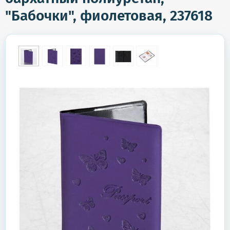
"Бабочки", фиолетовая, 237618