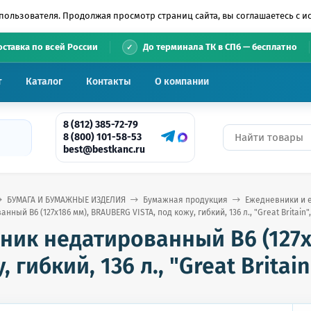
пользователя. Продолжая просмотр страниц сайта, вы соглашаетесь с 
•
оставка по всей России
До терминала ТК в СПб — бесплатно
т
Каталог
Контакты
О компании
8 (812) 385-72-79
8 (800) 101-58-53
best@bestkanc.ru
БУМАГА И БУМАЖНЫЕ ИЗДЕЛИЯ
Бумажная продукция
Ежедневники и 
ый B6 (127х186 мм), BRAUBERG VISTA, под кожу, гибкий, 136 л., "Great Britain",
ник недатированный B6 (127х1
 гибкий, 136 л., "Great Britain