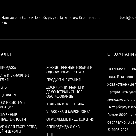
Наш адрес: Санкт-Петербург, ул. Латышских Стрелков, д.
best@bes
31А
ТАЛОГ
О КОМПАНИ
СПРОДАЖА
ХОЗЯЙСТВЕННЫЕ ТОВАРЫ И
BestKanc.ru — и
ОДНОРАЗОВАЯ ПОСУДА
АГА И БУМАЖНЫЕ
года. В каталог
ДЕЛИЯ
ПРОДУКТЫ ПИТАНИЯ
хозяйственные 
БЕЛЬ
ДОСКИ, ФЛИПЧАРТЫ И
ДЕМОНСТРАЦИОННОЕ
предлагаем удо
НЦТОВАРЫ
ОБОРУДОВАНИЕ
менеджер, опла
КИ И СИСТЕМЫ
ТЕХНИКА И ЭЛЕКТРИКА
ХИВАЦИИ
Петербургу и в
УПАКОВКА И МАРКИРОВКА
СЬМЕННЫЕ
Более 8000 пун
ИНАДЛЕЖНОСТИ
ОТРАСЛЕВЫЕ ПРЕДЛОЖЕНИЯ
бесплатно. В Са
АРЫ ДЛЯ ТВОРЧЕСТВА,
СПЕЦОДЕЖДА И СИЗ
© 2006–2026
ЕЙ И ШКОЛЫ
ТНП