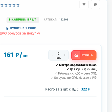
В НАЛИЧИИ: 197 ШТ.
АРТИКУЛ:
112108
КУПИТЬ В 1 КЛИК
+
3
бонусов за покупку
161
/
₽
-
+
КУПИТЬ
шт.
шт.
✓ Быстро обработаем заказ
✓ Для юр. и физ. лиц
✓ Работаем с НДС — счёт, УПД
✓ Отгрузка по СПб, Москве и РФ
322
₽
Итого за
2
шт.
с НДС: