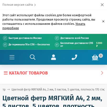
Полная версия сайта
Этот сайт использует файлы cookies для более комфортной
работы пользователя. Продолжая просмотр страниц сайта, вы
×
соглашаетесь с использованием файлов cookies.
Узнать
подробнее
Быстрая доставка по Москве
Доставка по всей России
Бесплатная доставка по СПб
5 000
До терминала ТК в СПб — бесплатно
от
₽
0
КАТАЛОГ ТОВАРОВ
Фетр
Цветной фетр МЯГКИЙ А4, 2 мм, 5 листов, 5 цветов, плотность 170 г/м
Цветной фетр МЯГКИЙ А4, 2 мм,
5 листов, 5 цветов, плотность