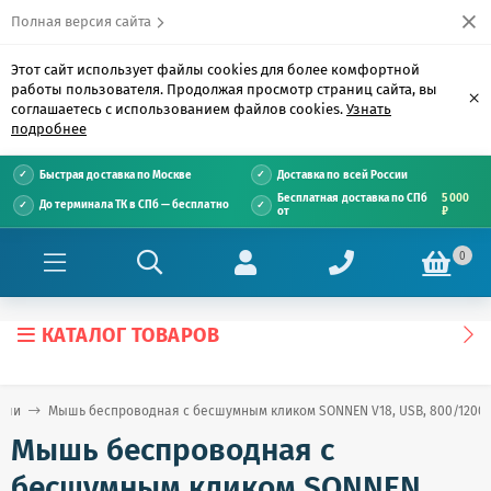
Полная версия сайта
Этот сайт использует файлы cookies для более комфортной
работы пользователя. Продолжая просмотр страниц сайта, вы
×
соглашаетесь с использованием файлов cookies.
Узнать
подробнее
Быстрая доставка по Москве
Доставка по всей России
Бесплатная доставка по СПб
5 000
До терминала ТК в СПб — бесплатно
от
₽
0
КАТАЛОГ ТОВАРОВ
ыши
Мышь беспроводная с бесшумным кликом SONNEN V18, USB, 800/1200/160
Мышь беспроводная с
бесшумным кликом SONNEN