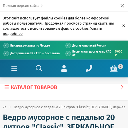
Полная версия сайта
Этот сайт использует файлы cookies для более комфортной
работы пользователя. Продолжая просмотр страниц сайта, вы
×
соглашаетесь с использованием файлов cookies.
Узнать
подробнее
Быстрая доставка по Москве
Доставка по всей России
Бесплатная доставка по СПб
5 000
До терминала ТК в СПб — бесплатно
от
₽
0
КАТАЛОГ ТОВАРОВ
рные
Ведро мусорное с педалью 20 литров "Classic", ЗЕРКАЛЬНОЕ, нержаве
Ведро мусорное с педалью 20
литров "Classic", ЗЕРКАЛЬНОЕ,