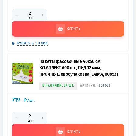
-
+
шт.
КУПИТЬ
КУПИТЬ В 1 КЛИК
Пакеты фасовочные 40х50 см
КОМПЛЕКТ 600 шт., ПНД 12 мкм,
ПРОЧНЫЕ, евроупаковка, LAIMA, 608531
В НАЛИЧИИ: 39 ШТ.
АРТИКУЛ:
608531
719
₽
/
шт.
-
+
шт.
КУПИТЬ