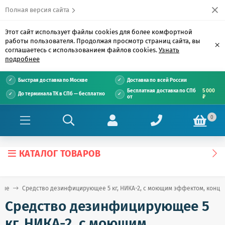
Полная версия сайта
Этот сайт использует файлы cookies для более комфортной
работы пользователя. Продолжая просмотр страниц сайта, вы
×
соглашаетесь с использованием файлов cookies.
Узнать
подробнее
Быстрая доставка по Москве
Доставка по всей России
Бесплатная доставка по СПб
5 000
До терминала ТК в СПб — бесплатно
от
₽
0
КАТАЛОГ ТОВАРОВ
щие
Средство дезинфицирующее 5 кг, НИКА-2, с моющим эффектом, конце
Средство дезинфицирующее 5
кг, НИКА-2, с моющим