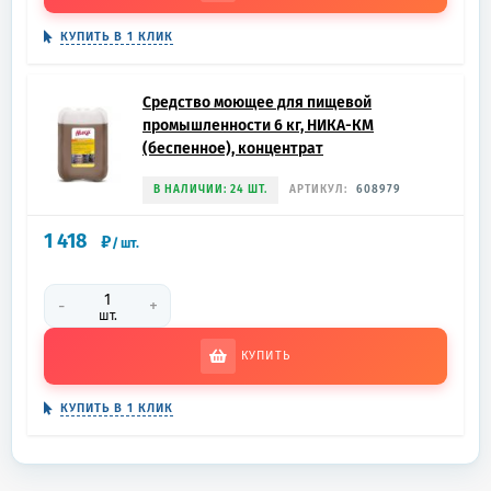
КУПИТЬ В 1 КЛИК
Средство моющее для пищевой
промышленности 6 кг, НИКА-КМ
(беспенное), концентрат
В НАЛИЧИИ: 24 ШТ.
АРТИКУЛ:
608979
1 418
₽
/
шт.
-
+
шт.
КУПИТЬ
КУПИТЬ В 1 КЛИК